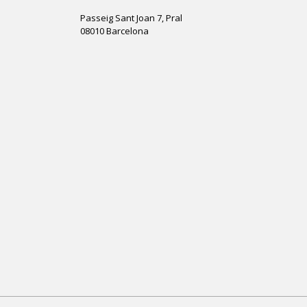
Passeig Sant Joan 7, Pral
08010 Barcelona