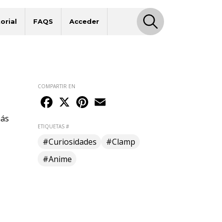
orial
FAQS
Acceder
COMPARTIR EN
Facebook
X
Pinterest
Email
más
ETIQUETAS #
#Curiosidades
#Clamp
#Anime