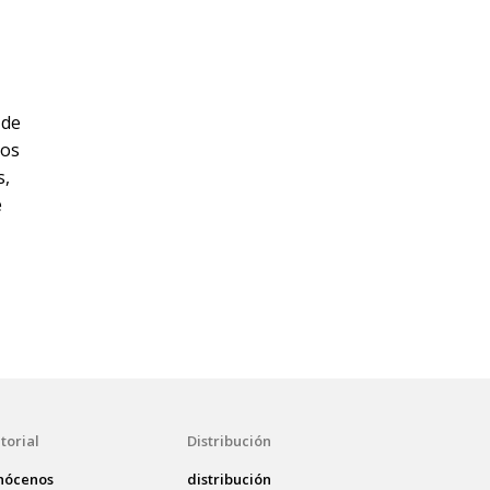
 de
 os
s
,
e
torial
Distribución
nócenos
distribución