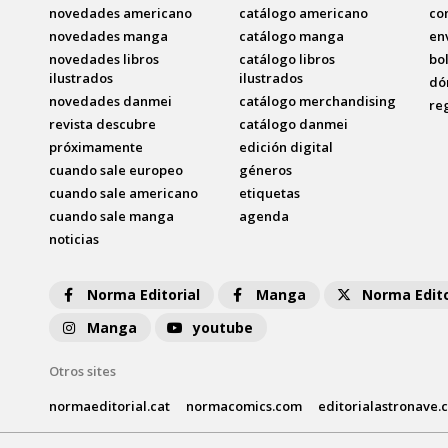
novedades americano
catálogo americano
co
novedades manga
catálogo manga
en
novedades libros
catálogo libros
bo
ilustrados
ilustrados
dó
novedades danmei
catálogo merchandising
re
revista descubre
catálogo danmei
próximamente
edición digital
cuando sale europeo
géneros
cuando sale americano
etiquetas
cuando sale manga
agenda
noticias
Norma Editorial
Manga
Norma Edito
Manga
youtube
Otros sites
normaeditorial.cat
normacomics.com
editorialastronave.