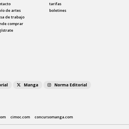
ntacto
tarifas
vío de artes
boletines
lsa de trabajo
nde comprar
gístrate
rial
Manga
Norma Editorial
com
cimoc.com
concursomanga.com