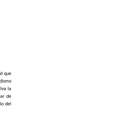
ad que
adismo
lva la
dar de
io del