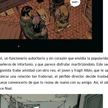
l, un funcionario autoritario y sin corazón que envidia la popularid
ñeros de infortunio, y que parece disfrutar martirizándolo. Este s
nista trabe amistad con otro reo, el joven y frágil Albin, que le sa
lerar una relación tan fraternal, el pérfido director decide trasla
ueux convencerlo de que lo reúna de nuevo con su amigo. Así, el od
senlace final.