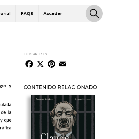
orial
FAQS
Acceder
COMPARTIR EN
Facebook
X
Pinterest
Email
nger y
CONTENIDO RELACIONADO
tulada
 de la
 y que
ráfica