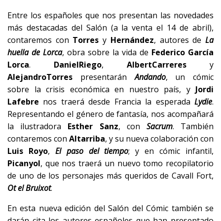
Entre los españoles que nos presentan las novedades
más destacadas del Salón (a la venta el 14 de abril),
contaremos con
Torres
y
Hernández
, autores de
La
huella de Lorca
, obra sobre la vida de
Federico García
Lorca
.
Daniel
Riego
,
Albert
Carreres
y
Alejandro
Torres
presentarán
Andando
, un cómic
sobre la crisis económica en nuestro país, y
Jordi
Lafebre
nos traerá desde Francia la esperada
Lydie
.
Representando el género de fantasía, nos acompañará
la ilustradora
Esther Sanz
, con
Sacrum
. También
contaremos con
Altarriba
, y su nueva colaboración con
Luis Royo
,
El paso del tiempo
; y en cómic infantil,
Picanyol
, que nos traerá un nuevo tomo recopilatorio
de uno de los personajes más queridos de Cavall Fort,
Ot el Bruixot
.
En esta nueva edición del Salón del Cómic también se
darán cita los autores españoles que han presentado