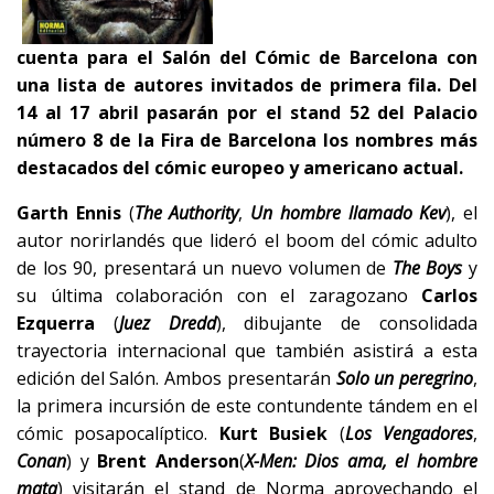
cuenta para el Salón del Cómic de Barcelona con
una lista de autores invitados de primera fila. Del
14 al 17 abril pasarán por el stand 52 del Palacio
número 8 de la Fira de Barcelona los nombres más
destacados del cómic europeo y americano actual.
Garth Ennis
(
The Authority
,
Un hombre llamado Kev
), el
autor norirlandés que lideró el boom del cómic adulto
de los 90, presentará un nuevo volumen de
The Boys
y
su última colaboración con el zaragozano
Carlos
Ezquerra
(
Juez Dredd
), dibujante de consolidada
trayectoria internacional que también asistirá a esta
edición del Salón. Ambos presentarán
Solo un peregrino
,
la primera incursión de este contundente tándem en el
cómic posapocalíptico.
Kurt Busiek
(
Los Vengadores
,
Conan
) y
Brent Anderson
(
X-Men: Dios ama, el hombre
mata
) visitarán el stand de Norma aprovechando el