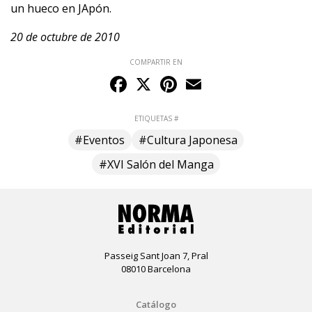
un hueco en JApón.
20 de octubre de 2010
COMPARTIR EN
Facebook
X
Pinterest
Email
ETIQUETAS #
#Eventos
#Cultura Japonesa
#XVI Salón del Manga
Passeig Sant Joan 7, Pral
08010 Barcelona
Catálogo