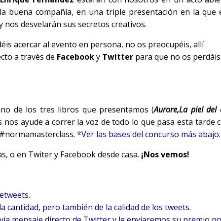
 la buena compañía, en una triple presentación en la que 
 nos desvelarán sus secretos creativos.
déis acercar al evento en persona, no os preocupéis, allí
cto a través de
Facebook
y
Twitter
para que no os perdáis
no de los tres libros que presentamos (
Aurore
,
La piel del
 nos ayude a correr la voz de todo lo que pasa esta tarde c
 #normamasterclass.
*Ver las bases del concurso más abajo.
s, o en Twiter y Facebook desde casa.
¡Nos vemos!
retweets.
 cantidad, pero también de la calidad de los tweets.
ía mensaje directo de Twitter y le enviaremos su premio p