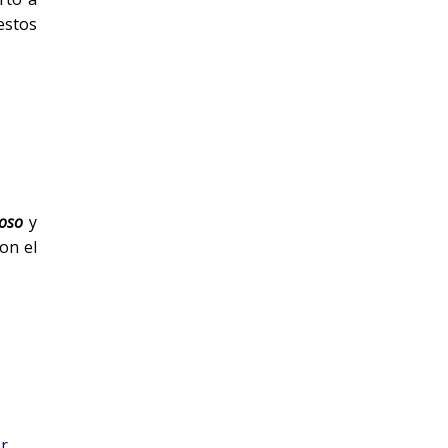
estos
 oso
y
on el
or