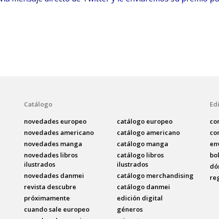
Catálogo
Edi
novedades europeo
catálogo europeo
co
novedades americano
catálogo americano
co
novedades manga
catálogo manga
en
novedades libros
catálogo libros
bo
ilustrados
ilustrados
dó
novedades danmei
catálogo merchandising
re
revista descubre
catálogo danmei
próximamente
edición digital
cuando sale europeo
géneros