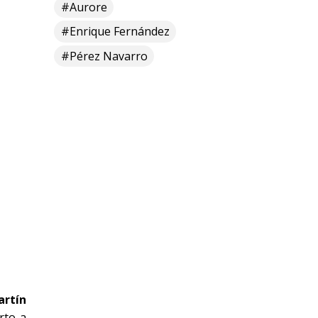
#Aurore
#Enrique Fernández
#Pérez Navarro
artín
rto a