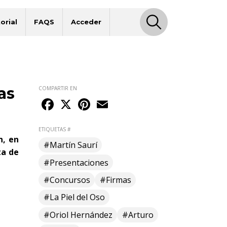
orial
FAQS
Acceder
as
COMPARTIR EN
Facebook
X
Pinterest
Email
ETIQUETAS #
n, en
#Martín Saurí
ta de
#Presentaciones
#Concursos
#Firmas
#La Piel del Oso
#Oriol Hernández
#Arturo