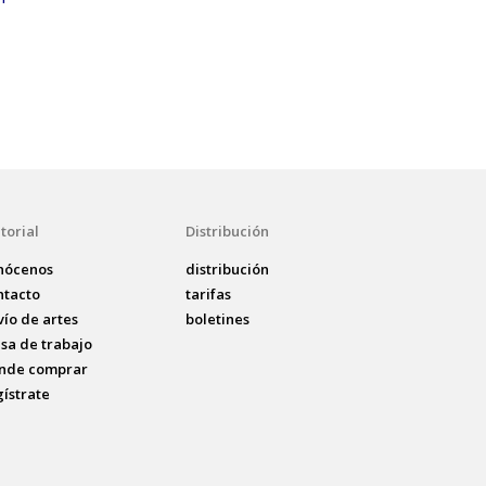
torial
Distribución
nócenos
distribución
ntacto
tarifas
vío de artes
boletines
lsa de trabajo
nde comprar
gístrate