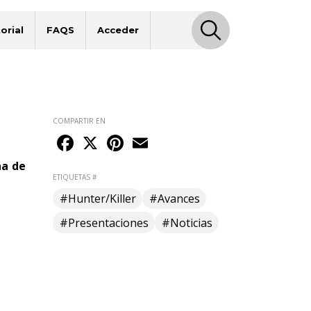
orial
FAQS
Acceder
COMPARTIR EN
Facebook
X
Pinterest
Email
na de
ETIQUETAS #
#Hunter/Killer
#Avances
#Presentaciones
#Noticias