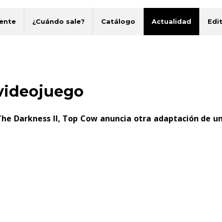
ente
¿Cuándo sale?
Catálogo
Actualidad
Edit
 videojuego
he Darkness II, Top Cow anuncia otra adaptación de u