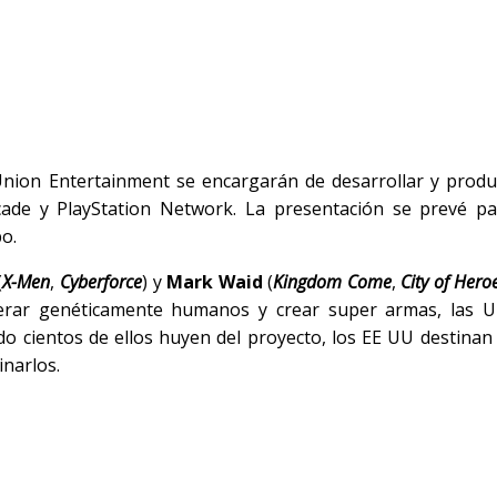
Union Entertainment se encargarán de desarrollar y produc
cade y PlayStation Network. La presentación se prevé pa
po
.
(
X-Men
,
Cyberforce
) y
Mark Waid
(
Kingdom Come
,
City of Hero
erar genéticamente humanos y crear super armas, las Ul
do cientos de ellos huyen del proyecto, los EE UU destinan 
inarlos.