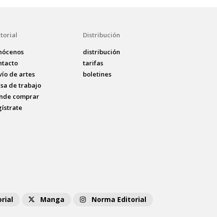
torial
Distribución
nócenos
distribución
ntacto
tarifas
vío de artes
boletines
lsa de trabajo
nde comprar
gístrate
rial
Manga
Norma Editorial