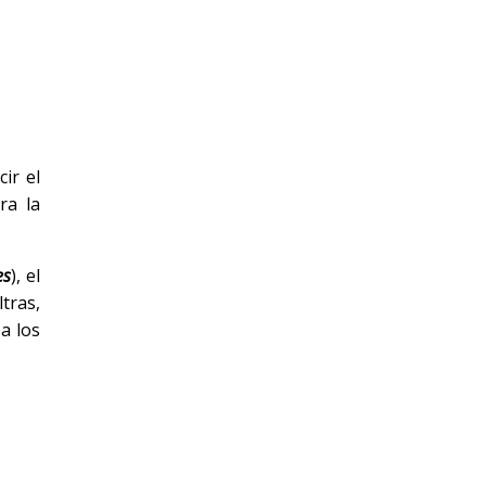
ir el
ra la
es
), el
tras,
a los