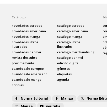
Catálogo
Edi
novedades europeo
catálogo europeo
co
novedades americano
catálogo americano
co
novedades manga
catálogo manga
en
novedades libros
catálogo libros
bo
ilustrados
ilustrados
dó
novedades danmei
catálogo merchandising
re
revista descubre
catálogo danmei
próximamente
edición digital
cuando sale europeo
géneros
cuando sale americano
etiquetas
cuando sale manga
agenda
noticias
Norma Editorial
Manga
Norma Edito
Manga
youtube