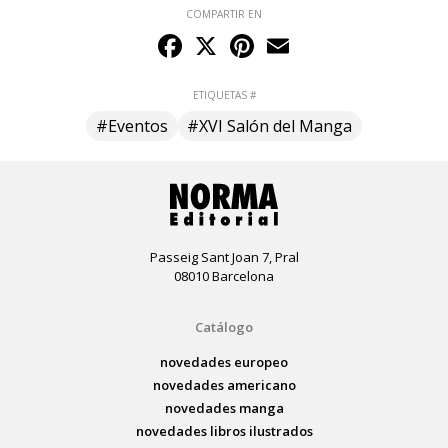
COMPARTIR EN
Facebook
X
Pinterest
Email
ETIQUETAS #
#Eventos
#XVI Salón del Manga
Passeig Sant Joan 7, Pral
08010 Barcelona
Catálogo
novedades europeo
novedades americano
novedades manga
novedades libros ilustrados