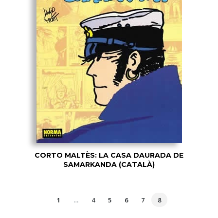
CORTO MALTÈS: LA CASA DAURADA DE
SAMARKANDA (CATALÀ)
1
…
4
5
6
7
8