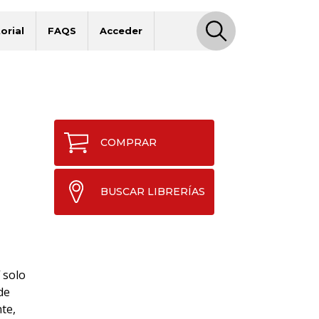
orial
FAQS
Acceder
COMPRAR
BUSCAR LIBRERÍAS
 solo
de
te,