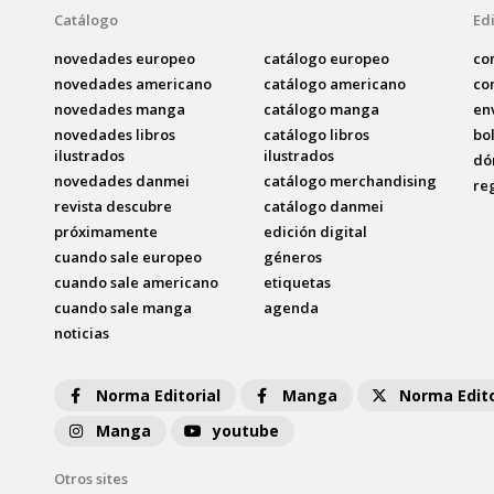
Catálogo
Edi
novedades europeo
catálogo europeo
co
novedades americano
catálogo americano
co
novedades manga
catálogo manga
en
novedades libros
catálogo libros
bo
ilustrados
ilustrados
dó
novedades danmei
catálogo merchandising
re
revista descubre
catálogo danmei
próximamente
edición digital
cuando sale europeo
géneros
cuando sale americano
etiquetas
cuando sale manga
agenda
noticias
Norma Editorial
Manga
Norma Edito
Manga
youtube
Otros sites