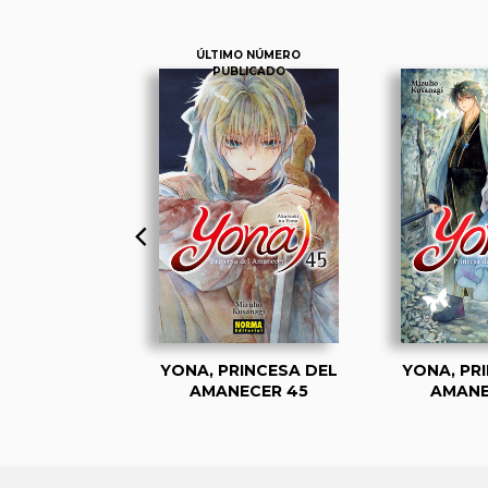
ÚLTIMO NÚMERO
PUBLICADO
INCESA DEL
YONA, PRINCESA DEL
YONA, PR
ECER 2
AMANECER 45
AMANE