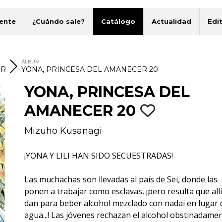
ente
¿Cuándo sale?
Catálogo
Actualidad
Edit
ÁLBUM
ER
YONA, PRINCESA DEL AMANECER 20
YONA, PRINCESA DEL
AMANECER 20
Mizuho Kusanagi
¡YONA Y LILI HAN SIDO SECUESTRADAS!
Las muchachas son llevadas al país de Sei, donde las
ponen a trabajar como esclavas, ¡pero resulta que allí
dan para beber alcohol mezclado con nadai en lugar 
agua...! Las jóvenes rechazan el alcohol obstinadamen