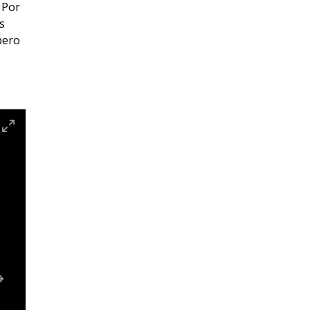
 Por
s
pero