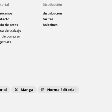
torial
Distribución
nócenos
distribución
ntacto
tarifas
vío de artes
boletines
lsa de trabajo
nde comprar
gístrate
rial
Manga
Norma Editorial