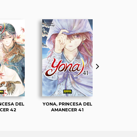
NCESA DEL
YONA, PRINCESA DEL
YONA, PRI
CER 42
AMANECER 41
AMANECER 4
ESPE