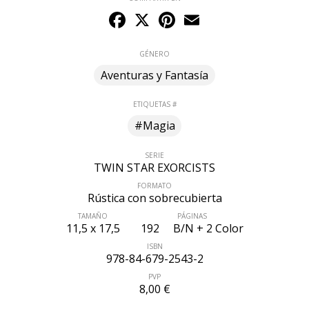
Facebook
X
Pinterest
Email
GÉNERO
Aventuras y Fantasía
ETIQUETAS #
#Magia
SERIE
TWIN STAR EXORCISTS
FORMATO
Rústica con sobrecubierta
ÚLTIMO NÚMERO PUBLICADO
TAMAÑO
PÁGINAS
11,5 x 17,5
192
B/N + 2 Color
ISBN
978-84-679-2543-2
PVP
8,00 €