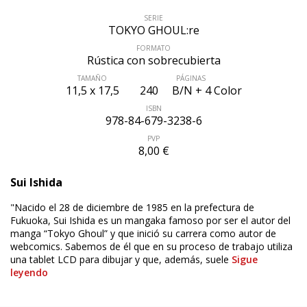
SERIE
TOKYO GHOUL:re
FORMATO
Rústica con sobrecubierta
TAMAÑO
PÁGINAS
11,5 x 17,5
240
B/N + 4 Color
ISBN
978-84-679-3238-6
PVP
8,00 €
Sui Ishida
"Nacido el 28 de diciembre de 1985 en la prefectura de
ÚLTIMO NÚMERO PUBLICADO
Fukuoka, Sui Ishida es un mangaka famoso por ser el autor del
manga “Tokyo Ghoul” y que inició su carrera como autor de
webcomics. Sabemos de él que en su proceso de trabajo utiliza
una tablet LCD para dibujar y que, además, suele
Sigue
leyendo