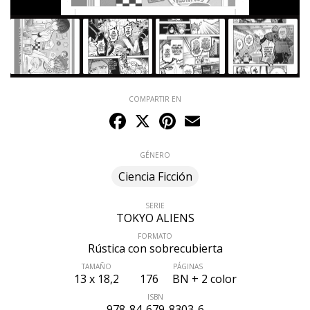
COMPARTIR EN
Facebook
X
Pinterest
Email
GÉNERO
Ciencia Ficción
SERIE
TOKYO ALIENS
FORMATO
Rústica con sobrecubierta
TAMAÑO
PÁGINAS
13 x 18,2
176
BN + 2 color
ISBN
978-84-679-8303-6