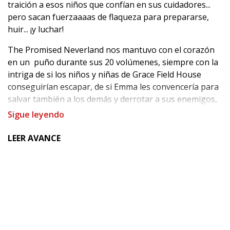
traición a esos niños que confían en sus cuidadores...
pero sacan fuerzaaaas de flaqueza para prepararse,
huir... ¡y luchar!
The Promised Neverland nos mantuvo con el corazón
en un puño durante sus 20 volúmenes, siempre con la
intriga de si los niños y niñas de Grace Field House
conseguirían escapar, de si Emma les convencería para
salvar también a los demás y derrotar a sus enemigos,
de si descubrirían el verdadero origen del mundo que
Sigue leyendo
habitaban...
LEER AVANCE
Este espectacular caja, con un diseño exclusivo para
España, contiene la serie completa más el libro extra
ESCAPE, un suplemento especial con entrevistas a los
autores, espectaculares ilustraciones a color y mucha
información para disfrutar al máximo de la serie.