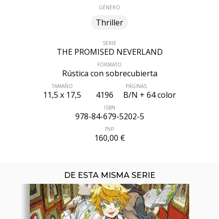
GÉNERO
Thriller
SERIE
THE PROMISED NEVERLAND
FORMATO
Rústica con sobrecubierta
TAMAÑO
PÁGINAS
ÚLTIMO NÚMERO PUBLICADO
11,5 x 17,5
4196
B/N + 64 color
ISBN
978-84-679-5202-5
PVP
160,00 €
DE ESTA MISMA SERIE