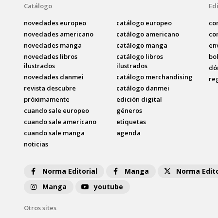
Catálogo
Edi
novedades europeo
catálogo europeo
co
novedades americano
catálogo americano
co
novedades manga
catálogo manga
en
novedades libros
catálogo libros
bo
ilustrados
ilustrados
dó
novedades danmei
catálogo merchandising
re
revista descubre
catálogo danmei
próximamente
edición digital
cuando sale europeo
géneros
cuando sale americano
etiquetas
cuando sale manga
agenda
noticias
Norma Editorial
Manga
Norma Edito
Manga
youtube
Otros sites