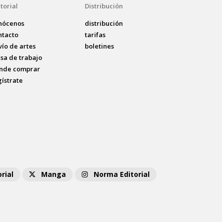
torial
Distribución
nócenos
distribución
ntacto
tarifas
vío de artes
boletines
lsa de trabajo
nde comprar
gístrate
rial
Manga
Norma Editorial