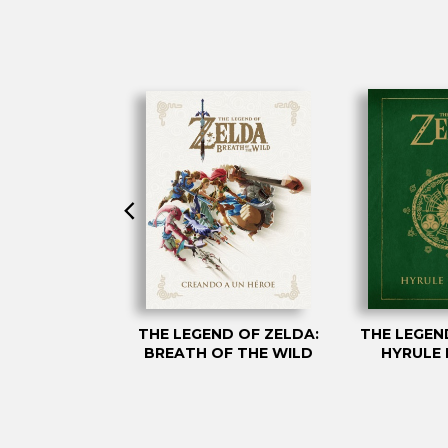
D OF ZELDA:
THE LEGEND OF ZELDA:
THE LEGEN
LOPEDIA
BREATH OF THE WILD
HYRULE 