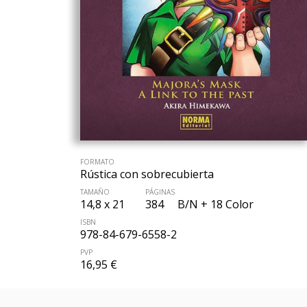
FORMATO
Rústica con sobrecubierta
TAMAÑO
PÁGINAS
14,8 x 21
384
B/N + 18 Color
ISBN
978-84-679-6558-2
PVP
16,95 €