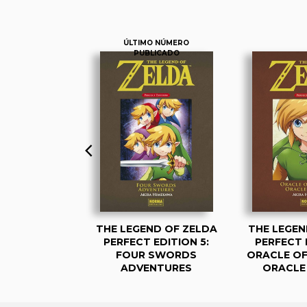
ÚLTIMO NÚMERO
PUBLICADO
ND OF ZELDA
THE LEGEND OF ZELDA
THE LEGEN
NA OF TIME 1
PERFECT EDITION 5:
PERFECT 
FOUR SWORDS
ORACLE OF
ADVENTURES
ORACLE