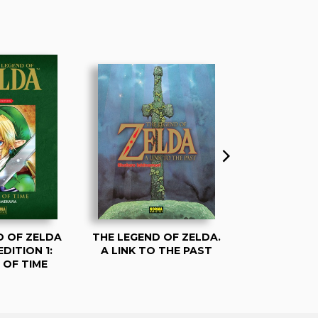
D OF ZELDA
THE LEGEND OF ZELDA.
PACK THE 
DITION 1:
A LINK TO THE PAST
ZELD
 OF TIME