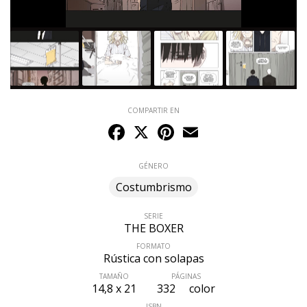
COMPARTIR EN
Facebook
X
Pinterest
Email
GÉNERO
Costumbrismo
SERIE
THE BOXER
FORMATO
Rústica con solapas
TAMAÑO
PÁGINAS
ÚLTIMO NÚMERO PUBLICADO
14,8 x 21
332
color
ISBN