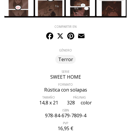
COMPARTIR EN
Facebook
X
Pinterest
Email
GÉNERO
Terror
SERIE
SWEET HOME
FORMATO
Rústica con solapas
TAMAÑO
PÁGINAS
ÚLTIMO NÚMERO PUBLICADO
14,8 x 21
328
color
ISBN
978-84-679-7809-4
PVP
16,95 €