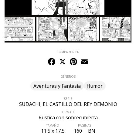
COMPARTIR EN
Facebook
X
Pinterest
Email
GÉNEROS
Aventuras y Fantasía
Humor
SERIE
SUDACHI, EL CASTILLO DEL REY DEMONIO
FORMATO
Rústica con sobrecubierta
ÚLTIMO NÚMERO PUBLICADO
TAMAÑO
PÁGINAS
11,5 x 17,5
160
BN