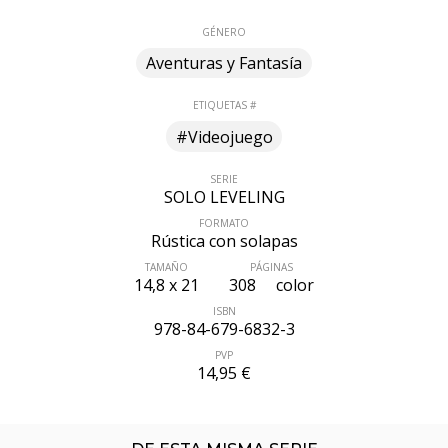
GÉNERO
Aventuras y Fantasía
ETIQUETAS #
#Videojuego
SERIE
SOLO LEVELING
FORMATO
Rústica con solapas
TAMAÑO
PÁGINAS
ÚLTIMO NÚMERO PUBLICADO
14,8 x 21
308
color
ISBN
978-84-679-6832-3
PVP
14,95 €