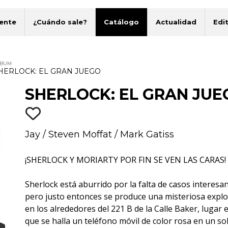
ente
¿Cuándo sale?
Catálogo
Actualidad
Edit
LBUM
HERLOCK: EL GRAN JUEGO
SHERLOCK: EL GRAN JUE
Jay
/
Steven Moffat
/
Mark Gatiss
¡SHERLOCK Y MORIARTY POR FIN SE VEN LAS CARAS!
Sherlock está aburrido por la falta de casos interesan
pero justo entonces se produce una misteriosa expl
en los alrededores del 221 B de la Calle Baker, lugar e
que se halla un teléfono móvil de color rosa en un s