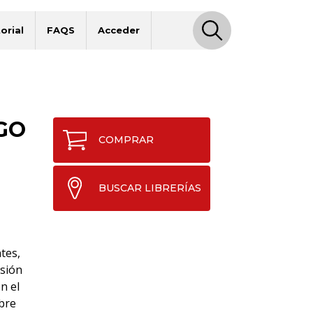
orial
FAQS
Acceder
GO
COMPRAR
BUSCAR LIBRERÍAS
tes,
osión
n el
obre