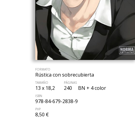
FORMATO
Rústica con sobrecubierta
TAMAÑO
PÁGINAS
13 x 18,2
240
BN + 4 color
ISBN
978-84-679-2838-9
PVP
8,50 €