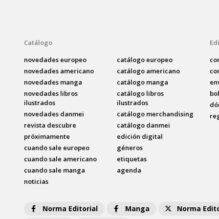
Catálogo
Edi
novedades europeo
catálogo europeo
co
novedades americano
catálogo americano
co
novedades manga
catálogo manga
en
novedades libros
catálogo libros
bo
ilustrados
ilustrados
dó
novedades danmei
catálogo merchandising
re
revista descubre
catálogo danmei
próximamente
edición digital
cuando sale europeo
géneros
cuando sale americano
etiquetas
cuando sale manga
agenda
noticias
Norma Editorial
Manga
Norma Edito