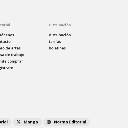
torial
Distribución
nócenos
distribución
ntacto
tarifas
vío de artes
boletines
lsa de trabajo
nde comprar
gístrate
rial
Manga
Norma Editorial