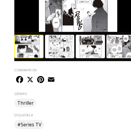
COMPARTIR EN
Facebook
X
Pinterest
Email
GÉNERO
Thriller
ETIQUETAS #
#Series TV