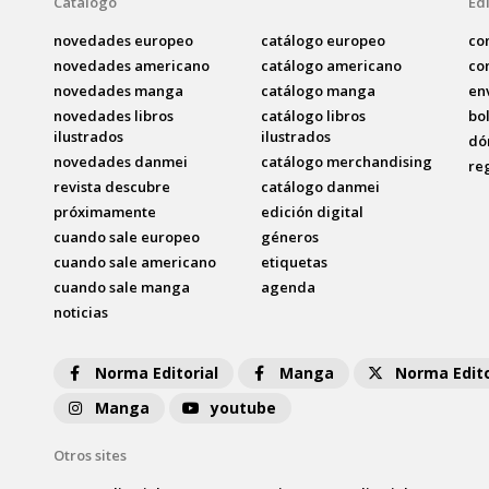
Catálogo
Edi
novedades europeo
catálogo europeo
co
novedades americano
catálogo americano
co
novedades manga
catálogo manga
en
novedades libros
catálogo libros
bo
ilustrados
ilustrados
dó
novedades danmei
catálogo merchandising
re
revista descubre
catálogo danmei
próximamente
edición digital
cuando sale europeo
géneros
cuando sale americano
etiquetas
cuando sale manga
agenda
noticias
Norma Editorial
Manga
Norma Edito
Manga
youtube
Otros sites