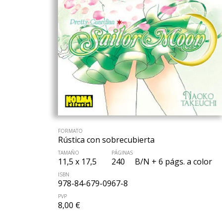
FORMATO
Rústica con sobrecubierta
TAMAÑO
PÁGINAS
11,5 x 17,5
240
B/N + 6 págs. a color
ISBN
978-84-679-0967-8
PVP
8,00 €