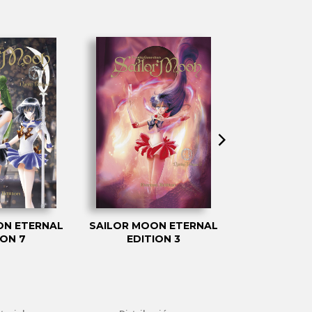
ON ETERNAL
SAILOR MOON ETERNAL
SAILOR MO
ION 7
EDITION 3
STORI