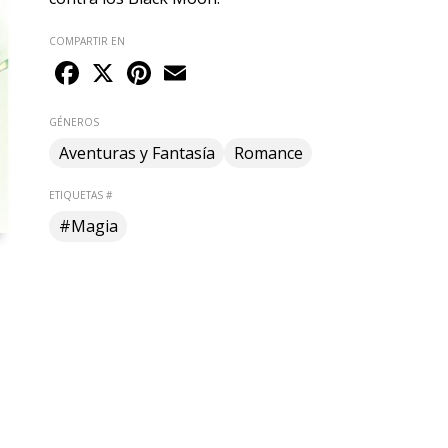
COMPARTIR EN
Facebook
X
Pinterest
Email
GÉNEROS
Aventuras y Fantasía
Romance
ETIQUETAS #
#Magia