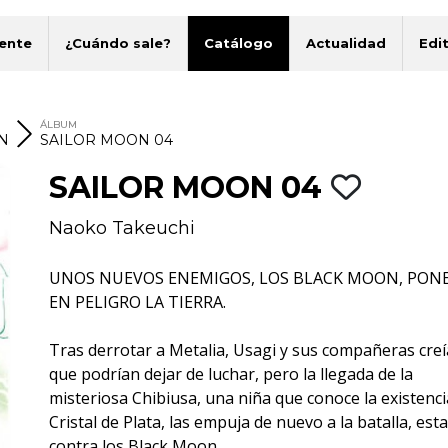
ente
¿Cuándo sale?
Catálogo
Actualidad
Edit
ÁLBUM
N
SAILOR MOON 04
SAILOR MOON 04
Naoko Takeuchi
UNOS NUEVOS ENEMIGOS, LOS BLACK MOON, PON
EN PELIGRO LA TIERRA.
Tras derrotar a Metalia, Usagi y sus compañeras cre
que podrían dejar de luchar, pero la llegada de la
misteriosa Chibiusa, una niña que conoce la existenci
Cristal de Plata, las empuja de nuevo a la batalla, est
contra los Black Moon.