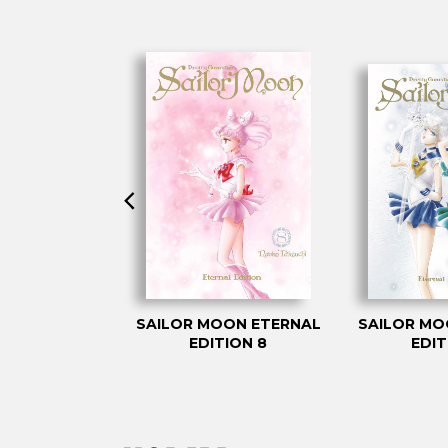
OON. SHORT
SAILOR MOON ETERNAL
SAILOR MO
RIES 2
EDITION 8
EDIT