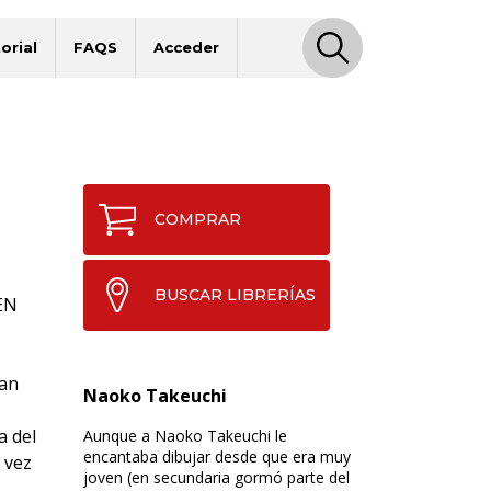
orial
FAQS
Acceder
COMPRAR
BUSCAR LIBRERÍAS
EN
ían
Naoko Takeuchi
a del
Aunque a Naoko Takeuchi le
encantaba dibujar desde que era muy
a vez
joven (en secundaria gormó parte del