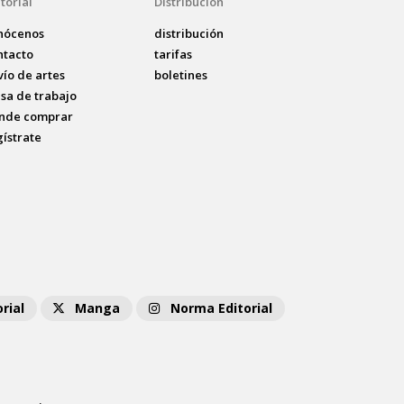
torial
Distribución
nócenos
distribución
ntacto
tarifas
vío de artes
boletines
lsa de trabajo
nde comprar
gístrate
rial
Manga
Norma Editorial