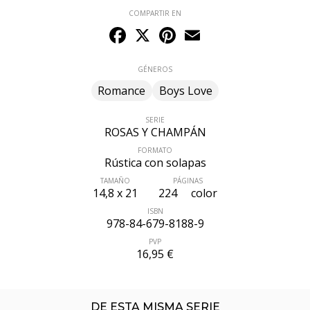
COMPARTIR EN
Facebook
X
Pinterest
Email
GÉNEROS
Romance
Boys Love
SERIE
ROSAS Y CHAMPÁN
FORMATO
Rústica con solapas
TAMAÑO
PÁGINAS
ÚLTIMO NÚMERO PUBLICADO
14,8 x 21
224
color
ISBN
978-84-679-8188-9
PVP
16,95 €
DE ESTA MISMA SERIE