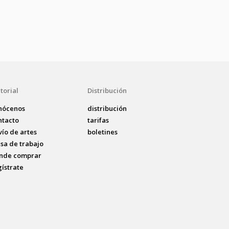
torial
Distribución
nócenos
distribución
ntacto
tarifas
vío de artes
boletines
lsa de trabajo
nde comprar
gístrate