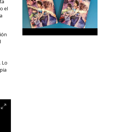
ta
o el
da
ión
l
. Lo
pia