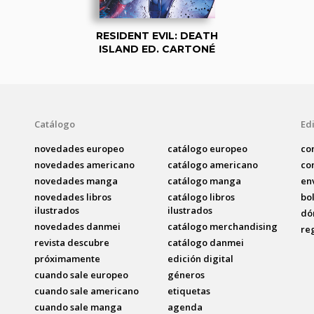
RESIDENT EVIL: DEATH
ISLAND ED. CARTONÉ
Catálogo
Edi
novedades europeo
catálogo europeo
co
novedades americano
catálogo americano
co
novedades manga
catálogo manga
en
novedades libros
catálogo libros
bo
ilustrados
ilustrados
dó
novedades danmei
catálogo merchandising
re
revista descubre
catálogo danmei
próximamente
edición digital
cuando sale europeo
géneros
cuando sale americano
etiquetas
cuando sale manga
agenda