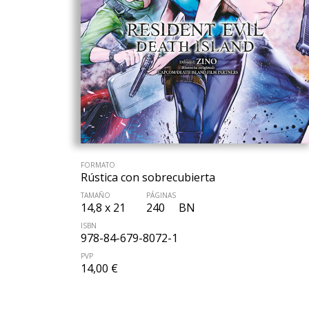
FORMATO
Rústica con sobrecubierta
TAMAÑO
PÁGINAS
14,8 x 21
240
BN
ISBN
978-84-679-8072-1
PVP
14,00 €