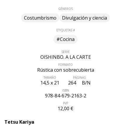
GÉNEROS
Costumbrismo
Divulgación y ciencia
ETIQUETAS #
#Cocina
SERIE
OISHINBO. A LA CARTE
FORMATO
Rústica con sobrecubierta
TAMAÑO
PÁGINAS
14,5 x 21
264
B/N
ISBN
978-84-679-2163-2
PVP
12,00 €
Tetsu Kariya