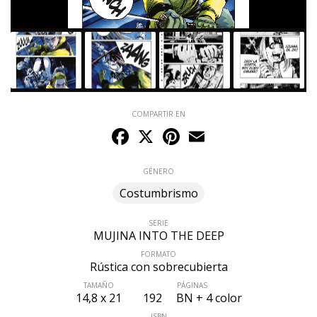
COMPARTIR EN
Facebook
X
Pinterest
Email
GÉNERO
Costumbrismo
SERIE
MUJINA INTO THE DEEP
FORMATO
Rústica con sobrecubierta
TAMAÑO
PÁGINAS
14,8 x 21
192
BN + 4 color
ISBN