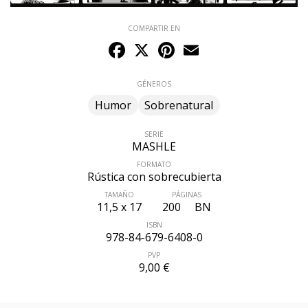
COMPARTIR EN
Facebook
X
Pinterest
Email
GÉNEROS
Humor
Sobrenatural
SERIE
MASHLE
FORMATO
Rústica con sobrecubierta
ÚLTIMO NÚMERO PUBLICADO
TAMAÑO
PÁGINAS
11,5 x 17
200
BN
ISBN
978-84-679-6408-0
PVP
9,00 €