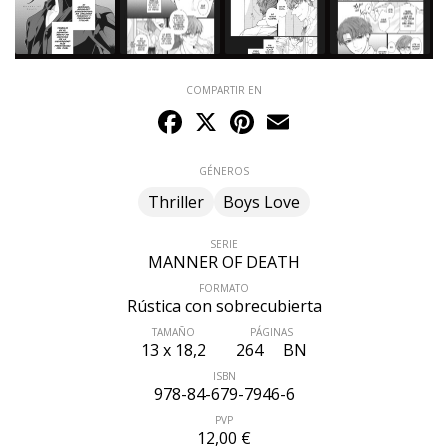
COMPARTIR EN
Facebook
X
Pinterest
Email
GÉNEROS
Thriller
Boys Love
SERIE
MANNER OF DEATH
FORMATO
Rústica con sobrecubierta
TAMAÑO
PÁGINAS
13 x 18,2
264
BN
ISBN
978-84-679-7946-6
PVP
12,00 €