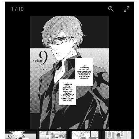
1
/
10