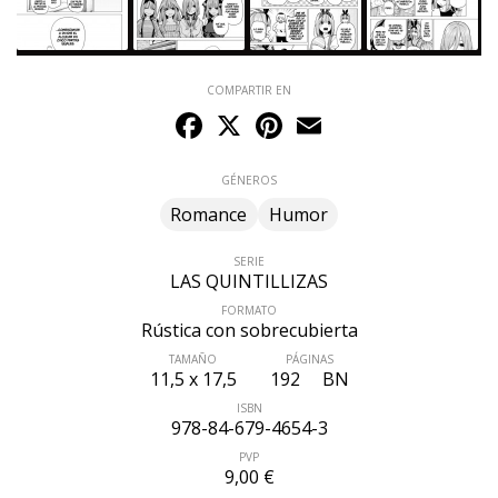
COMPARTIR EN
Facebook
X
Pinterest
Email
GÉNEROS
Romance
Humor
SERIE
LAS QUINTILLIZAS
FORMATO
Rústica con sobrecubierta
ÚLTIMO NÚMERO PUBLICADO
TAMAÑO
PÁGINAS
11,5 x 17,5
192
BN
ISBN
978-84-679-4654-3
PVP
9,00 €