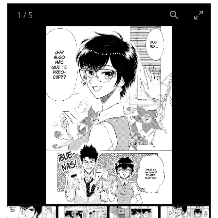
1
/
5