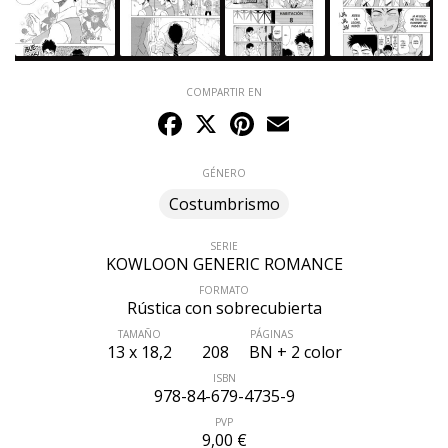
COMPARTIR EN
Facebook
X
Pinterest
Email
GÉNERO
Costumbrismo
SERIE
KOWLOON GENERIC ROMANCE
FORMATO
Rústica con sobrecubierta
TAMAÑO
PÁGINAS
13 x 18,2
ÚLTIMO NÚMERO PUBLICADO
208
BN + 2 color
ISBN
978-84-679-4735-9
PVP
9,00 €