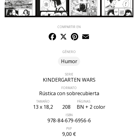
COMPARTIR EN
Facebook
X
Pinterest
Email
GÉNERO
Humor
SERIE
KINDERGARTEN WARS
FORMATO
Rústica con sobrecubierta
TAMAÑO
PÁGINAS
13 x 18,2
208
BN + 2 color
ÚLTIMO NÚMERO PUBLICADO
ISBN
978-84-679-6956-6
PVP
9,00 €