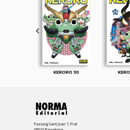
ORO 01
KERORO 30
KERO
Passeig Sant Joan 7, Pral
08010 Barcelona