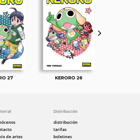
RO 27
KERORO 26
KEROR
torial
Distribución
nócenos
distribución
ntacto
tarifas
vío de artes
boletines