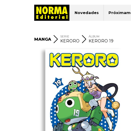
Novedades
Próximam
SERIE
ÁLBUM
MANGA
KERORO
KERORO 19