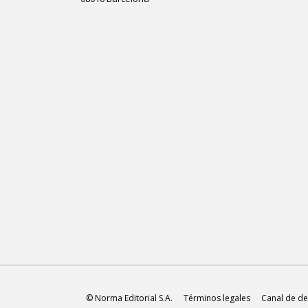
© Norma Editorial S.A.
Términos legales
Canal de de