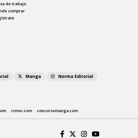
lsa de trabajo
nde comprar
gístrate
rial
Manga
Norma Editorial
com
cimoc.com
concursomanga.com
Facebook
Twitter
Instagram
Youtube