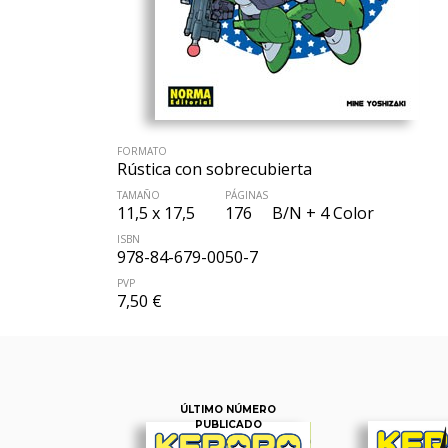
FORMATO
Rústica con sobrecubierta
TAMAÑO
PÁGINAS
11,5 x 17,5
176
B/N + 4 Color
ISBN
978-84-679-0050-7
PVP
7,50 €
ÚLTIMO NÚMERO
PUBLICADO