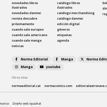
novedades libros
catálogo libros
bo
ilustrados
ilustrados
dó
novedades danmei
catálogo merchandising
re
revista descubre
catálogo danmei
próximamente
edición digital
cuando sale europeo
géneros
cuando sale americano
etiquetas
cuando sale manga
agenda
noticias
Norma Editorial
Manga
Norma Edito
Manga
youtube
Otros sites
normaeditorial.cat
normacomics.com
editorialastronave.
nuncia
Diseño web iquadrat