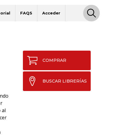
orial
FAQS
Acceder
COMPRAR
BUSCAR LIBRERÍAS
ando
or
 al
cer
a