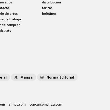
nócenos
distribución
ntacto
tarifas
vío de artes
boletines
lsa de trabajo
nde comprar
gístrate
rial
Manga
Norma Editorial
com
cimoc.com
concursomanga.com