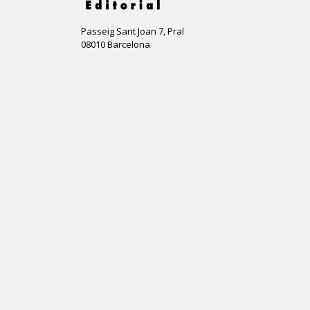
Passeig Sant Joan 7, Pral
08010 Barcelona