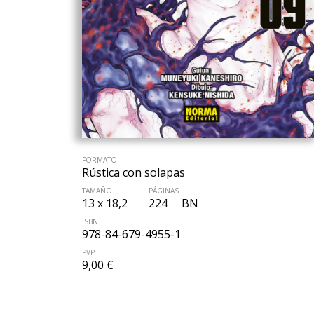
FORMATO
Rústica con solapas
TAMAÑO
PÁGINAS
13 x 18,2
224
BN
ISBN
978-84-679-4955-1
PVP
9,00 €