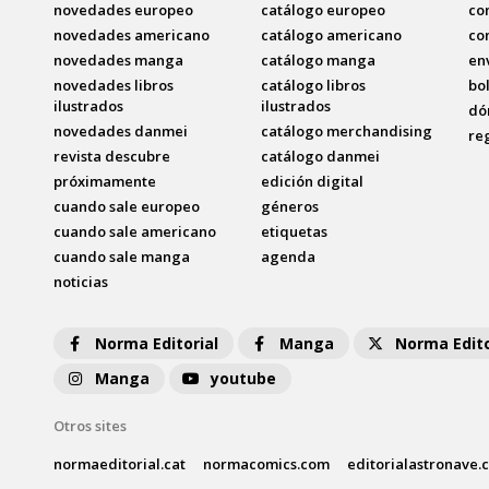
novedades europeo
catálogo europeo
co
novedades americano
catálogo americano
co
novedades manga
catálogo manga
en
novedades libros
catálogo libros
bo
ilustrados
ilustrados
dó
novedades danmei
catálogo merchandising
re
revista descubre
catálogo danmei
próximamente
edición digital
cuando sale europeo
géneros
cuando sale americano
etiquetas
cuando sale manga
agenda
noticias
Norma Editorial
Manga
Norma Edito
Manga
youtube
Otros sites
normaeditorial.cat
normacomics.com
editorialastronave.