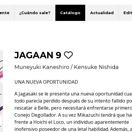
ente
¿Cuándo sale?
Catálogo
Actualidad
Edit
JAGAAN 9
Muneyuki Kaneshiro
/
Kensuke Nishida
UNA NUEVA OPORTUNIDAD
A Jagasaki se le presenta una nueva oportunidad cu
todo parecía perdido después de su intento fallido p
rescatar a Belle, pero necesitará enfrentarse primero
Conejo Degollador. A su vez Mikazuchi tendrá que ha
frente a Hoichi el Loco, un individuo aparentemente
inofensivo poseedor de una letal habilidad. Además, 