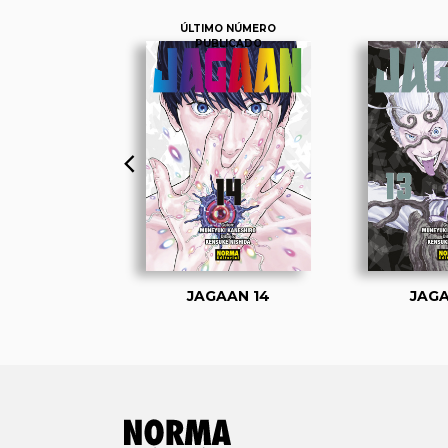
ÚLTIMO NÚMERO
PUBLICADO
AAN 1
JAGAAN 14
JAGA