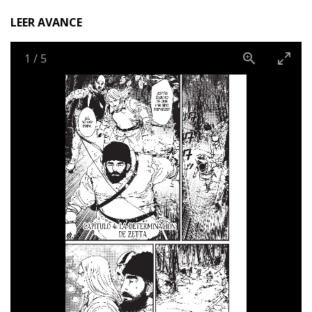
LEER AVANCE
1
/
5