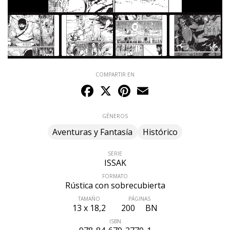
COMPARTIR EN
Facebook
X
Pinterest
Email
GÉNEROS
Aventuras y Fantasía
Histórico
SERIE
ISSAK
FORMATO
Rústica con sobrecubierta
TAMAÑO
PÁGINAS
13 x 18,2
ÚLTIMO NÚMERO PUBLICADO
200
BN
ISBN