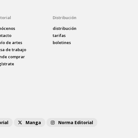
torial
Distribución
nócenos
distribución
ntacto
tarifas
vío de artes
boletines
lsa de trabajo
nde comprar
gístrate
rial
Manga
Norma Editorial