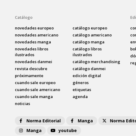
Catálogo
Edi
novedades europeo
catálogo europeo
co
novedades americano
catálogo americano
co
novedades manga
catálogo manga
en
novedades libros
catálogo libros
bo
ilustrados
ilustrados
dó
novedades danmei
catálogo merchandising
re
revista descubre
catálogo danmei
próximamente
edición digital
cuando sale europeo
géneros
cuando sale americano
etiquetas
cuando sale manga
agenda
noticias
Norma Editorial
Manga
Norma Edito
Manga
youtube