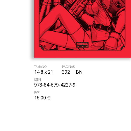
TAMAÑO
PÁGINAS
14,8 x 21
392
BN
ISBN
978-84-679-4227-9
PVP
16,00 €