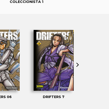
COLECCIONISTA 1
ERS 06
DRIFTERS 7
DRIFTE