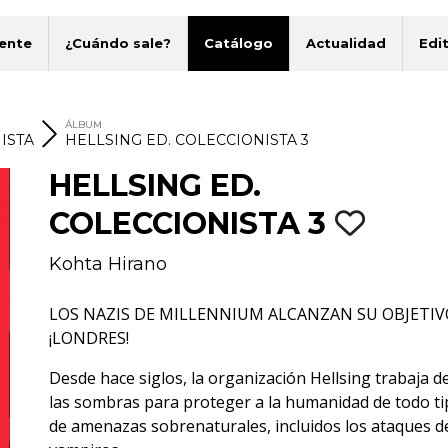
ente
¿Cuándo sale?
Catálogo
Actualidad
Edit
ÁLBUM
ISTA
HELLSING ED. COLECCIONISTA 3
HELLSING ED.
COLECCIONISTA 3
Kohta Hirano
LOS NAZIS DE MILLENNIUM ALCANZAN SU OBJETIV
¡LONDRES!
Desde hace siglos, la organización Hellsing trabaja d
las sombras para proteger a la humanidad de todo t
de amenazas sobrenaturales, incluidos los ataques d