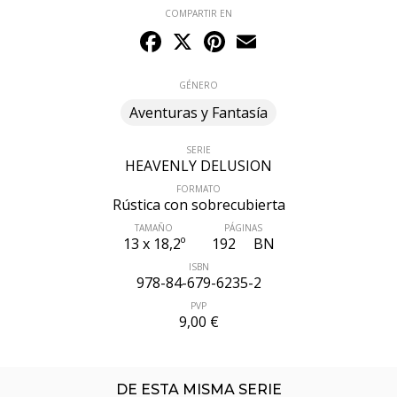
COMPARTIR EN
Facebook
X
Pinterest
Email
GÉNERO
Aventuras y Fantasía
SERIE
HEAVENLY DELUSION
FORMATO
Rústica con sobrecubierta
TAMAÑO
PÁGINAS
13 x 18,2º
192
BN
ÚLTIMO NÚMERO PUBLICADO
ISBN
978-84-679-6235-2
PVP
9,00 €
DE ESTA MISMA SERIE