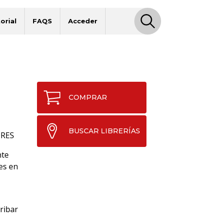
orial
FAQS
Acceder
COMPRAR
BUSCAR LIBRERÍAS
ORES
nte
es en
ribar