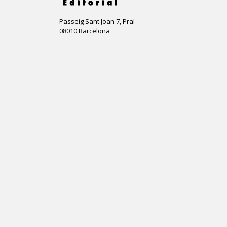
Passeig Sant Joan 7, Pral
08010 Barcelona