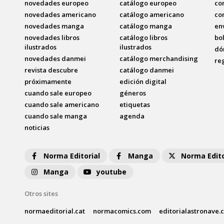
novedades europeo
catálogo europeo
co
novedades americano
catálogo americano
co
novedades manga
catálogo manga
en
novedades libros
catálogo libros
bo
ilustrados
ilustrados
dó
novedades danmei
catálogo merchandising
re
revista descubre
catálogo danmei
próximamente
edición digital
cuando sale europeo
géneros
cuando sale americano
etiquetas
cuando sale manga
agenda
noticias
Norma Editorial
Manga
Norma Edito
Manga
youtube
Otros sites
normaeditorial.cat
normacomics.com
editorialastronave.