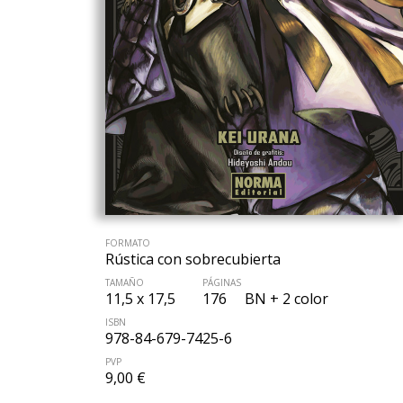
FORMATO
Rústica con sobrecubierta
TAMAÑO
PÁGINAS
11,5 x 17,5
176
BN + 2 color
ISBN
978-84-679-7425-6
PVP
9,00 €