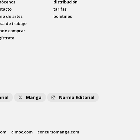
nócenos
distribución
ntacto
tarifas
vío de artes
boletines
lsa de trabajo
nde comprar
gístrate
rial
Manga
Norma Editorial
com
cimoc.com
concursomanga.com