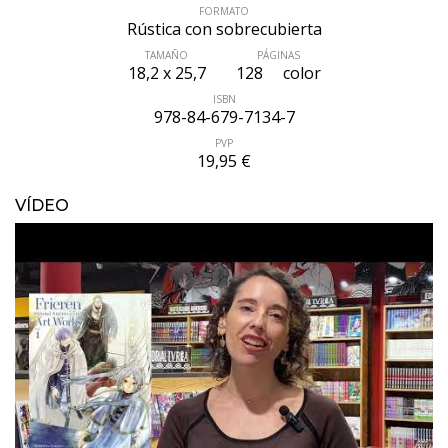
FORMATO
Rústica con sobrecubierta
TAMAÑO
PÁGINAS
18,2 x 25,7
128
color
ISBN
978-84-679-7134-7
PVP
19,95 €
VÍDEO