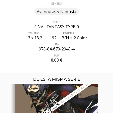
GÉNERO
Aventuras y Fantasía
SERIE
FINAL FANTASY TYPE-0
TAMAÑO
PÁGINAS
13 x 18,2
192
B/N + 2 Color
ÚLTIMO NÚMERO PUBLICADO
ISBN
978-84-679-2945-4
PVP
8,00 €
DE ESTA MISMA SERIE