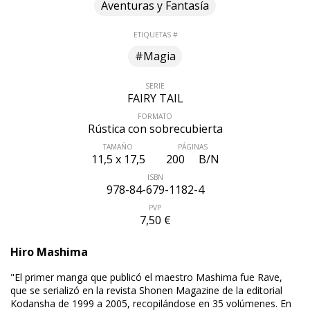
Aventuras y Fantasía
ETIQUETAS #
#Magia
SERIE
FAIRY TAIL
FORMATO
Rústica con sobrecubierta
TAMAÑO
PÁGINAS
11,5 x 17,5
200
B/N
ISBN
978-84-679-1182-4
PVP
7,50 €
ÚLTIMO NÚMERO PUBLICADO
Hiro Mashima
"El primer manga que publicó el maestro Mashima fue Rave,
que se serializó en la revista Shonen Magazine de la editorial
Kodansha de 1999 a 2005, recopilándose en 35 volúmenes. En