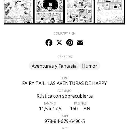
COMPARTIR EN
Facebook
X
Pinterest
Email
GÉNEROS
Aventuras y Fantasía
Humor
SERIE
FAIRY TAIL. LAS AVENTURAS DE HAPPY
FORMATO
Rústica con sobrecubierta
TAMAÑO
PÁGINAS
11,5 x 17,5
160
BN
ISBN
978-84-679-6490-5
PVP