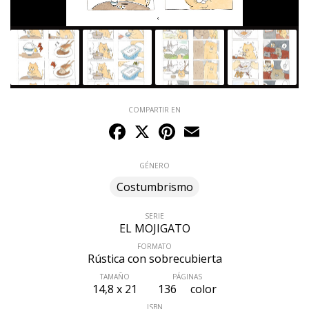
COMPARTIR EN
Facebook
X
Pinterest
Email
GÉNERO
Costumbrismo
SERIE
EL MOJIGATO
FORMATO
Rústica con sobrecubierta
TAMAÑO
PÁGINAS
14,8 x 21
136
color
ISBN