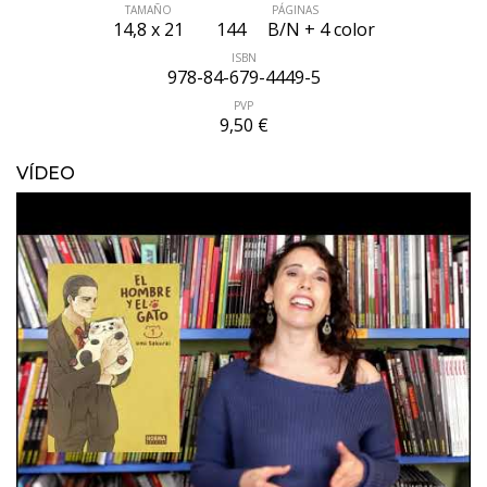
TAMAÑO
PÁGINAS
14,8 x 21
144
B/N + 4 color
ISBN
978-84-679-4449-5
PVP
9,50 €
VÍDEO
ÚLTIMO NÚMERO PUBLICADO