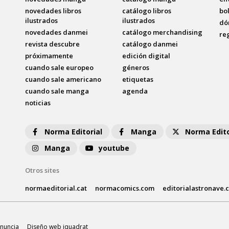
novedades libros
catálogo libros
bo
ilustrados
ilustrados
dó
novedades danmei
catálogo merchandising
re
revista descubre
catálogo danmei
próximamente
edición digital
cuando sale europeo
géneros
cuando sale americano
etiquetas
cuando sale manga
agenda
noticias
Norma Editorial
Manga
Norma Edito
Manga
youtube
Otros sites
normaeditorial.cat
normacomics.com
editorialastronave.
nuncia
Diseño web iquadrat