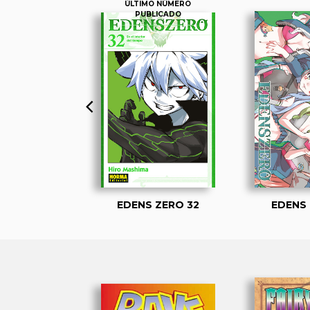
ÚLTIMO NÚMERO
PUBLICADO
 ZERO 1
EDENS ZERO 32
EDENS 