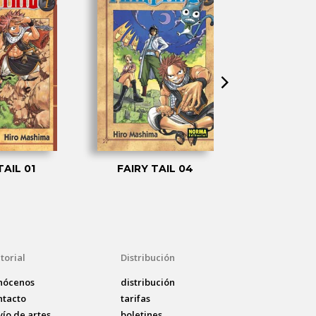
TAIL 01
FAIRY TAIL 04
FAIRY T
torial
Distribución
nócenos
distribución
ntacto
tarifas
vío de artes
boletines