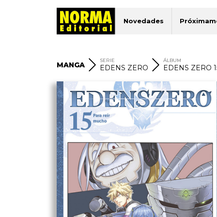
Novedades
Próximam
SERIE
ÁLBUM
MANGA
EDENS ZERO
EDENS ZERO 1