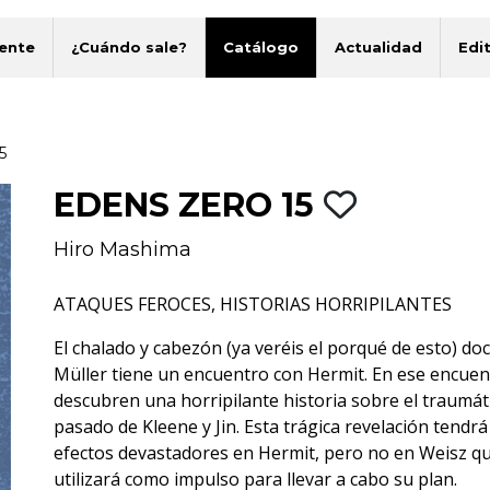
ente
¿Cuándo sale?
Catálogo
Actualidad
Edit
5
EDENS ZERO 15
Hiro Mashima
ATAQUES FEROCES, HISTORIAS HORRIPILANTES
El chalado y cabezón (ya veréis el porqué de esto) do
Müller tiene un encuentro con Hermit. En ese encuen
descubren una horripilante historia sobre el traumát
pasado de Kleene y Jin. Esta trágica revelación tendrá
efectos devastadores en Hermit, pero no en Weisz qu
utilizará como impulso para llevar a cabo su plan.