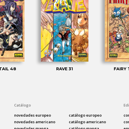
TAIL 48
RAVE 31
FAIRY 
Catálogo
Edi
novedades europeo
catálogo europeo
co
novedades americano
catálogo americano
co
novedades manga
catálogo manga
en