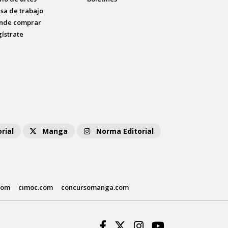
lsa de trabajo
nde comprar
gístrate
rial
Manga
Norma Editorial
com
cimoc.com
concursomanga.com
Facebook
Twitter
Instagram
Youtube