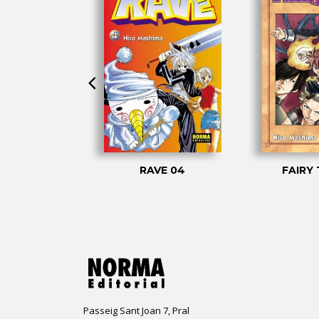
TAIL: LAS
RAVE 04
FAIRY 
 DE HAPPY 2
Passeig Sant Joan 7, Pral