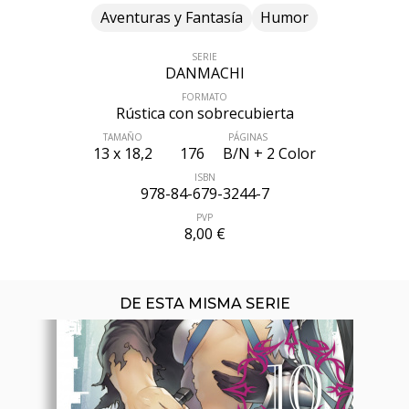
Aventuras y Fantasía
Humor
SERIE
DANMACHI
FORMATO
Rústica con sobrecubierta
ÚLTIMO NÚMERO PUBLICADO
TAMAÑO
PÁGINAS
13 x 18,2
176
B/N + 2 Color
ISBN
978-84-679-3244-7
PVP
8,00 €
DE ESTA MISMA SERIE