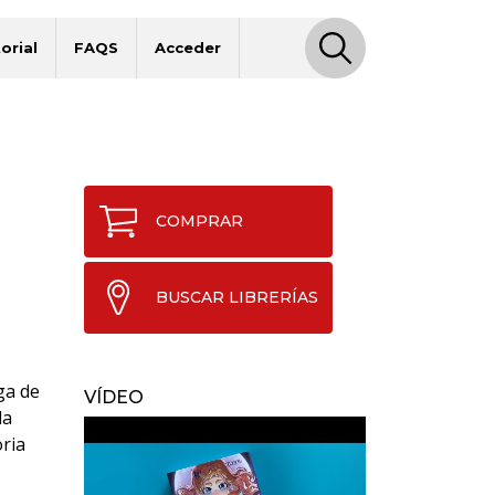
orial
FAQS
Acceder
COMPRAR
BUSCAR LIBRERÍAS
ga de
VÍDEO
la
oria