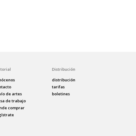
torial
Distribución
nócenos
distribución
ntacto
tarifas
vío de artes
boletines
lsa de trabajo
nde comprar
gístrate