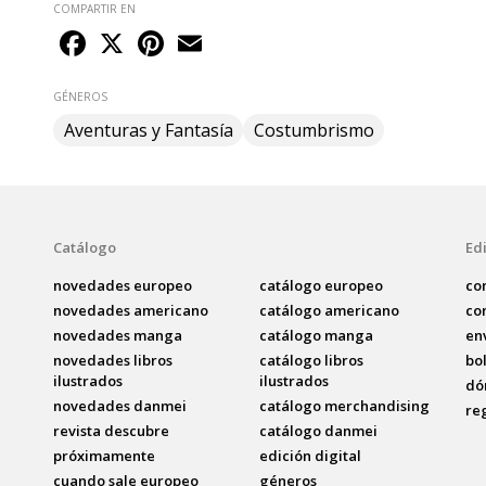
COMPARTIR EN
Facebook
X
Pinterest
Email
GÉNEROS
Aventuras y Fantasía
Costumbrismo
Catálogo
Edi
novedades europeo
catálogo europeo
co
novedades americano
catálogo americano
co
novedades manga
catálogo manga
en
novedades libros
catálogo libros
bo
ilustrados
ilustrados
dó
novedades danmei
catálogo merchandising
re
revista descubre
catálogo danmei
próximamente
edición digital
cuando sale europeo
géneros