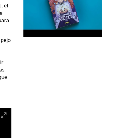
, el
se
para
spejo
ir
as.
 que