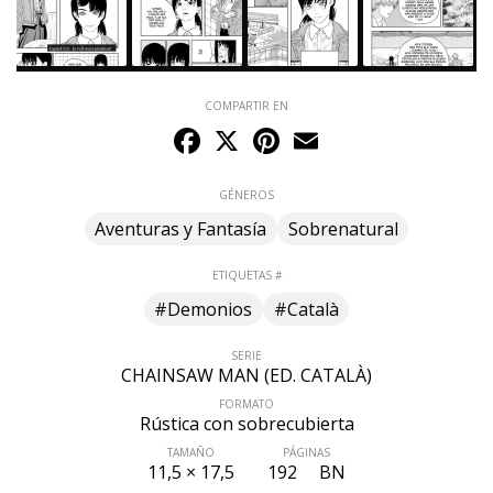
COMPARTIR EN
Facebook
X
Pinterest
Email
GÉNEROS
Aventuras y Fantasía
Sobrenatural
ETIQUETAS #
#Demonios
#Català
SERIE
CHAINSAW MAN (ED. CATALÀ)
FORMATO
Rústica con sobrecubierta
TAMAÑO
PÁGINAS
11,5 × 17,5
192
BN