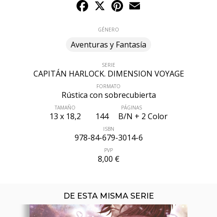
Facebook
X
Pinterest
Email
GÉNERO
Aventuras y Fantasía
SERIE
CAPITÁN HARLOCK. DIMENSION VOYAGE
FORMATO
Rústica con sobrecubierta
TAMAÑO
PÁGINAS
13 x 18,2
144
B/N + 2 Color
ÚLTIMO NÚMERO PUBLICADO
ISBN
978-84-679-3014-6
PVP
8,00 €
DE ESTA MISMA SERIE