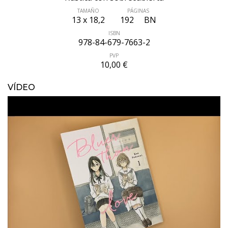
TAMAÑO
PÁGINAS
13 x 18,2
192
BN
ISBN
978-84-679-7663-2
PVP
10,00 €
VÍDEO
ÚLTIMO NÚMERO PUBLICADO