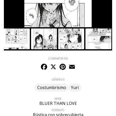
COMPARTIR EN
Facebook
X
Pinterest
Email
GÉNEROS
Costumbrismo
Yuri
SERIE
BLUER THAN LOVE
FORMATO
Rústica con sobrecubierta