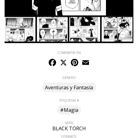
COMPARTIR EN
Facebook
X
Pinterest
Email
GÉNERO
Aventuras y Fantasía
ETIQUETAS #
#Magia
SERIE
BLACK TORCH
FORMATO