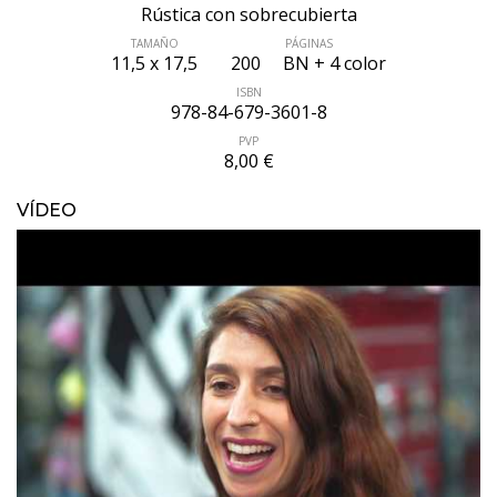
Rústica con sobrecubierta
TAMAÑO
PÁGINAS
11,5 x 17,5
200
BN + 4 color
ISBN
978-84-679-3601-8
PVP
8,00 €
VÍDEO