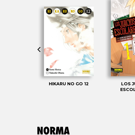
OTE. BLACK
HIKARU NO GO 12
LOS J
TION 1
ESCOL