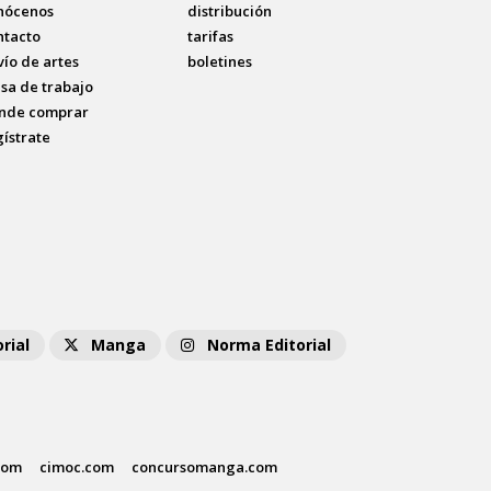
nócenos
distribución
ntacto
tarifas
vío de artes
boletines
lsa de trabajo
nde comprar
gístrate
rial
Manga
Norma Editorial
com
cimoc.com
concursomanga.com