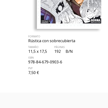
FORMATO
Rústica con sobrecubierta
TAMAÑO
PÁGINAS
11,5 x 17,5
192
B/N
ISBN
978-84-679-0903-6
PVP
7,50 €