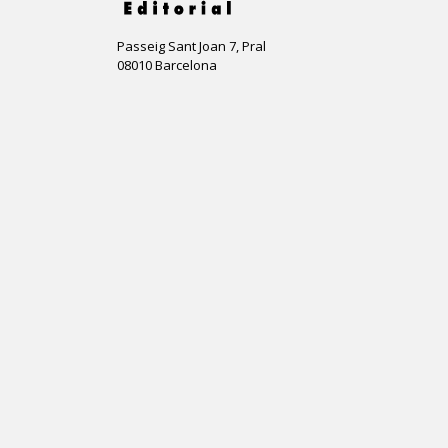
Passeig Sant Joan 7, Pral
08010 Barcelona