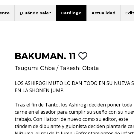
ente
¿Cuándo sale?
Catálogo
Actualidad
Edit
BAKUMAN. 11
Tsugumi Ohba
/
Takeshi Obata
LOS ASHIROGI MUTO LO DAN TODO EN SU NUEVA S
EN LA SHONEN JUMP.
Tras el fin de Tanto, los Ashirogi deciden poner toda 
carne en el asador para cumplir su sueño con su nue
trabajo. Con Hattori de nuevo como su editor, este
tándem de dibujante y guionista deciden plantarle ca
Niizuma, el rey de la Jump. ¡Enfrentamientos de infar