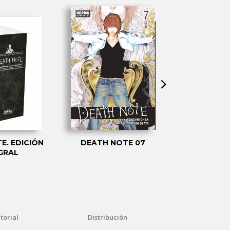
E. EDICIÓN
DEATH NOTE 07
PACK DE I
GRAL
PLATIN
torial
Distribución