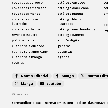
novedades europeo
catálogo europeo
co
novedades americano
catálogo americano
co
novedades manga
catálogo manga
en
novedades libros
catálogo libros
bo
ilustrados
ilustrados
dó
novedades danmei
catálogo merchandising
re
revista descubre
catálogo danmei
próximamente
edición digital
cuando sale europeo
géneros
cuando sale americano
etiquetas
cuando sale manga
agenda
noticias
Norma Editorial
Manga
Norma Edito
Manga
youtube
Otros sites
normaeditorial.cat
normacomics.com
editorialastronave.