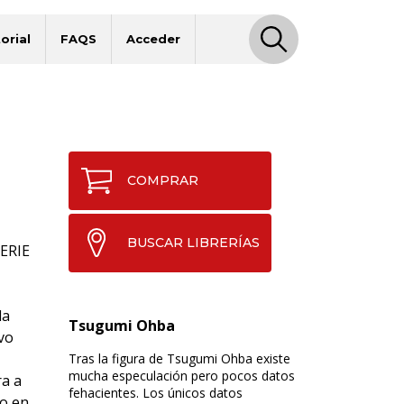
orial
FAQS
Acceder
COMPRAR
BUSCAR LIBRERÍAS
ERIE
la
Tsugumi Ohba
vo
Tras la figura de Tsugumi Ohba existe
mucha especulación pero pocos datos
ra a
fehacientes. Los únicos datos
to en