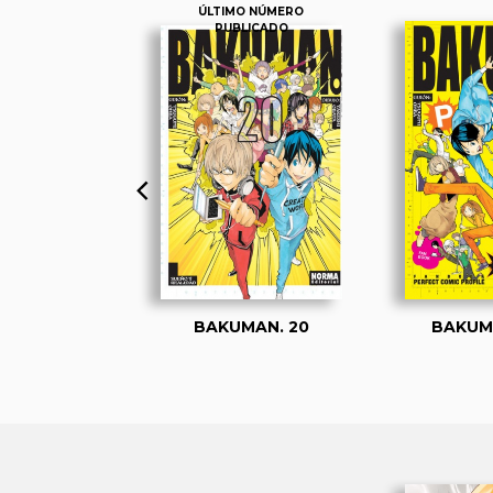
ÚLTIMO NÚMERO
PUBLICADO
MAN. 01
BAKUMAN. 20
BAKUM