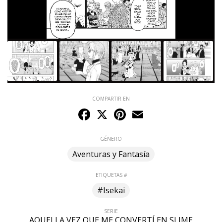
COMPARTIR EN
Facebook
X
Pinterest
Email
GÉNERO
Aventuras y Fantasía
ETIQUETAS #
#Isekai
SERIE
AQUELLA VEZ QUE ME CONVERTÍ EN SLIME