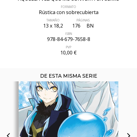
FORMATO
Rústica con sobrecubierta
TAMAÑO
PÁGINAS
13 x 18,2
176
BN
ISBN
978-84-679-7658-8
PVP
10,00 €
DE ESTA MISMA SERIE